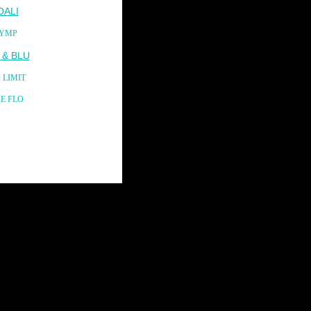
OALI
YMP
 & BLU
 LIMIT
KE FLO