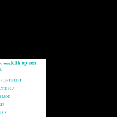
Klik op een
/dress
.
/ LENTEFEEST
NTE BLU
S LEOD
RTB
.LUX