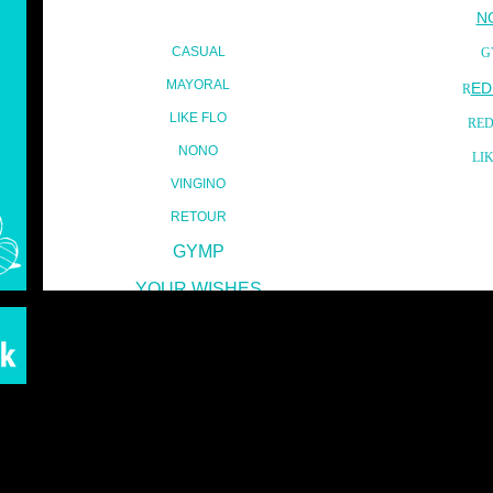
N
CASUAL
G
MAYORAL
ED
R
LIKE FLO
RED
NONO
LI
VINGINO
RETOUR
GYMP
YOUR WISHES
CHARLIE CHOE
SHIESSER