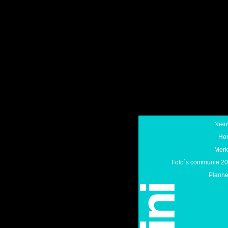
Nie
Ho
Mer
Foto´s communie 2
Planne