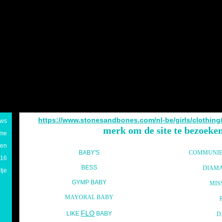
https://www.stonesandbones.com/nl-be/girls/clothing
uws
merk om de site te bezoeken
me
ken
BABY'S
COMMUNIE 
016
BESS
DIAMA
tje
GYMP BABY
MIS
MAYORAL BABY
FLO
LIKE
BABY
D